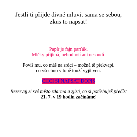
Jestli ti přijde divné mluvit sama se sebou,
zkus to napsat!
Papír je fajn parťák.
Mlčky přijímá, nehodnotí ani nesoudí.
Povíš mu, co máš na srdci – možná tě překvapí,
co všechno v tobě touží vyjít ven.
CHCI SI NAPSAT DOPIS
Rezervuj si své místo zdarma a zjisti, co si potřebuješ přečíst
21. 7. v 19 hodin začínáme!