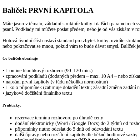
Balíček PRVNÍ KAPITOLA
Máte jasno v tématu, základní struktuře knihy i dalších parametrech s
psaní. Podklady mi můžete poslat předem, nebo je od vás získám v r
Hotová úvodní část nastaví standard pro zbytek knihy: uvidíte struktur
nebo pokračovat se mnou, pokud vám to bude dávat smysl. Balíček je
Co balíček obsahuje
• 1 online hloubkový rozhovor (90–120 min.)
• zpracování podkladů (dodaných předem –
max. 10 A4 – nebo získa
• napsání první kapitoly (
v řádu několika normostran
)
• 1 kolo připomínek (zahrnuje doladění textu; zásadní změna zadání n
• jazykové dočištění finálního textu
Prakticky:
rezervace termínu rozhovoru po úhradě ceny
dodání elektronicky (Word / Google Docs)
do 2 týdnů od rozh
připomínky nutno odeslat do 5 dnů od odevzdání textu
další úpravy nebo rozšíření kapitoly dle běžné hodinové sazby