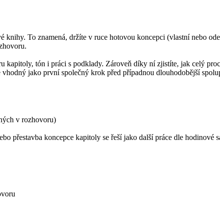
vé knihy. To znamená, držíte v ruce hotovou koncepci (vlastní nebo ode 
ozhovoru.
u kapitoly, tón i práci s podklady. Zároveň díky ní zjistíte, jak celý p
 vhodný jako první společný krok před případnou dlouhodobější spolup
ných v rozhovoru)
ebo přestavba koncepce kapitoly se řeší jako další práce dle hodinové 
ovoru