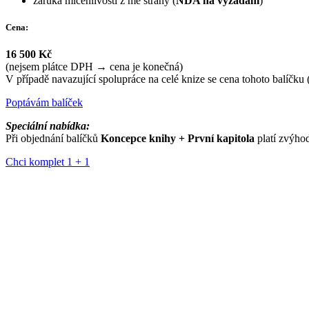
záruka mlčenlivosti z mé strany (
NDA na vyžádání
)
Cena:
16 500 Kč
(nejsem plátce DPH → cena je konečná)
V případě navazující spolupráce na celé knize se cena tohoto balíčk
Poptávám balíček
Speciální nabídka:
Při objednání balíčků
Koncepce knihy + První kapitola
platí zvýho
Chci komplet 1 + 1